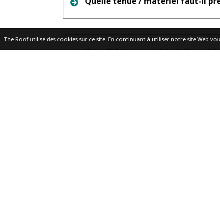
Quelle tenue / matériel faut-il pré
The Roof utilise des cookies sur ce site. En continuant à utiliser notre site Web vou
Y a-t-il de la magnésie à dispositi
Mon enfant n'a pas encore 3 ans, p
Y a-t-il un espace pour laisser mes
Y a-t-il des vestiaires et douches 