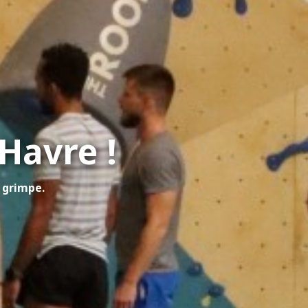
Havre !
 grimpe.