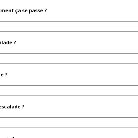
omment ça se passe ?
alade ?
e ?
'escalade ?