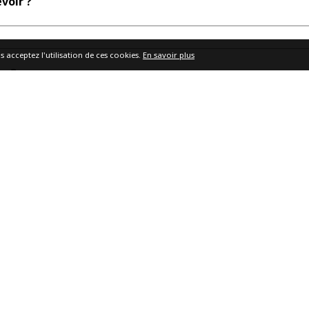
voir ?
s acceptez l'utilisation de ces cookies.
En savoir plus
on ?
eut-il grimper ?
 affaires en sécurité ?
sur place ?