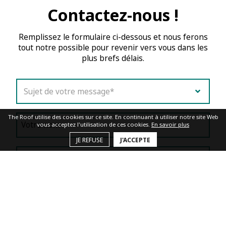
Contactez-nous !
Remplissez le formulaire ci-dessous et nous ferons
tout notre possible pour revenir vers vous dans les
plus brefs délais.
Sujet de votre message*
The Roof utilise des cookies sur ce site. En continuant à utiliser notre site Web
Votre nom
vous acceptez l'utilisation de ces cookies.
En savoir plus
JE REFUSE
J'ACCEPTE
Votre mail*
Votre téléphone