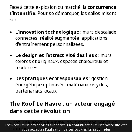
Face à cette explosion du marché, la
concurrence
s’intensifie
. Pour se démarquer, les salles misent
sur :
L’innovation technologique
: murs d’escalade
connectés, réalité augmentée, applications
d'entraînement personnalisées.
Le design et l’attractivité des lieux
: murs
colorés et originaux, espaces chaleureux et
modernes.
Des pratiques écoresponsables
: gestion
énergétique optimisée, matériaux recyclés,
partenariats locaux.
The Roof Le Havre : un acteur engagé
dans cette révolution
Chez
The Roof Le Havre
, nous sommes fier·es de
The Roof utilise des cookies sur ce site. En continuant à utiliser notre site Web
contribuer à la démocratisation de l’escalade dans
vous acceptez l'utilisation de ces cookies.
En savoir plus