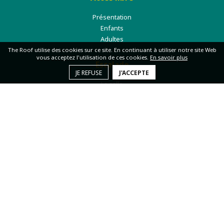
Présentation
Enfants
Adultes
The Roof utilise des cookies sur ce site. En continuant à utiliser notre site Web
vous acceptez l'utilisation de ces cookies.
En savoir plus
Escalade
JE REFUSE
J'ACCEPTE
La salle
Cours & Stages
Espaces
La boutique
News / Event
Enfants
L'espace Enfant
Anniversaire