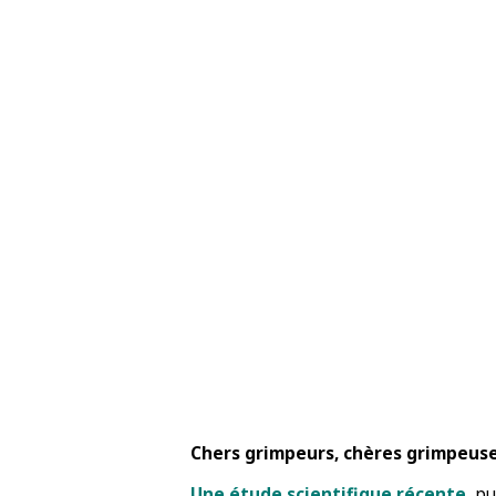
Chers grimpeurs, chères grimpeuse
Une étude scientifique récente
, p