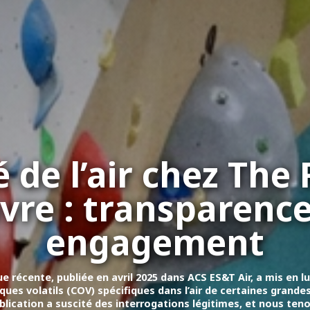
 de l’air chez The
vre : transparence
engagement
e récente, publiée en avril 2025 dans ACS ES&T Air, a mis en 
es volatils (COV) spécifiques dans l’air de certaines grandes
lication a suscité des interrogations légitimes, et nous ten