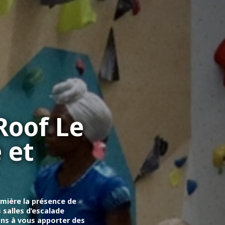
 Roof Le
 et
lumière la présence de
 salles d’escalade
ons à vous apporter des