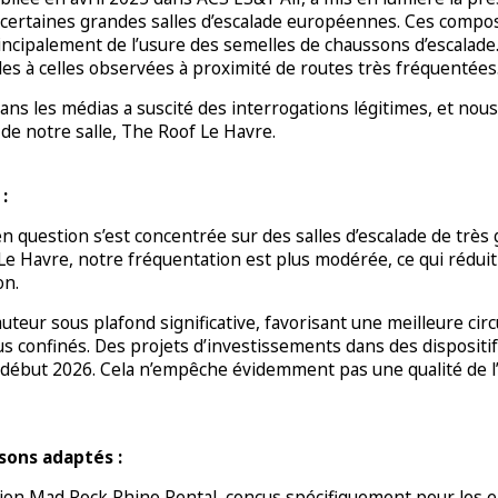
 de certaines grandes salles d’escalade européennes. Ces comp
incipalement de l’usure des semelles de chaussons d’escalade
es à celles observées à proximité de routes très fréquentées
ans les médias a suscité des interrogations légitimes, et nou
 de notre salle, The Roof Le Havre.
:
en question s’est concentrée sur des salles d’escalade de très
e Havre, notre fréquentation est plus modérée, ce qui réduit
on.
auteur sous plafond significative, favorisant une meilleure circ
s confinés. Des projets d’investissements dans des dispositifs
 début 2026. Cela n’empêche évidemment pas une qualité de l’
sons adaptés :
tion Mad Rock Rhino Rental, conçus spécifiquement pour les 